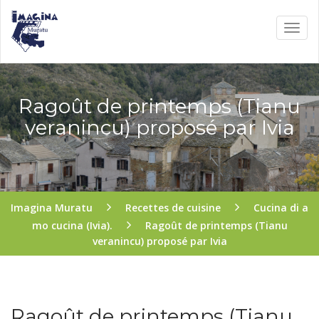
Ragoût de printemps (Tianu
veranincu) proposé par Ivia
Imagina Muratu
Recettes de cuisine
Cucina di a
mo cucina (Ivia).
Ragoût de printemps (Tianu
veranincu) proposé par Ivia
Ragoût de printemps (Tianu