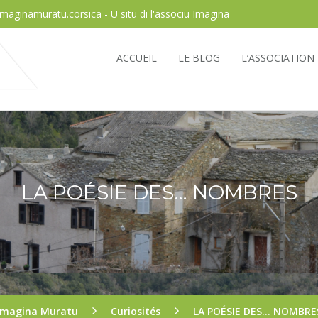
imaginamuratu.corsica - U situ di l'associu Imagina
ACCUEIL
LE BLOG
L’ASSOCIATION
LA POÉSIE DES… NOMBRES
Imagina Muratu
Curiosités
LA POÉSIE DES… NOMBRE