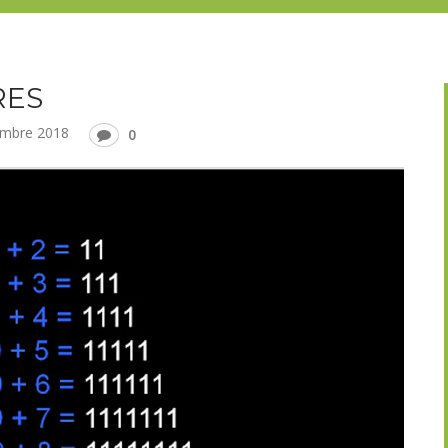
RES
embre 2018
0